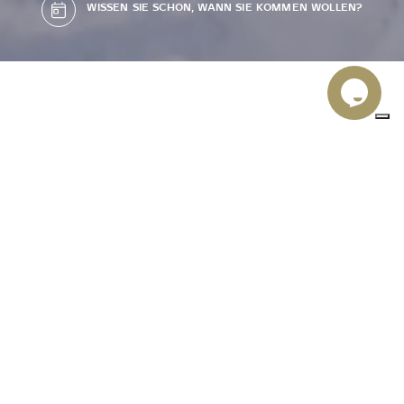
WISSEN SIE SCHON, WANN SIE KOMMEN WOLLEN?
SKIBERGSTEIGEN
Skibergsteigen
Das
findet in Madonna di Campiglio
Sie navigieren nach:
Routen
seine Wahlheimat. Wunderschöne
, um nur die
bekanntesten zu nennen, führen an folgende Orte:
Cima Roma
Cima Vagliana
Bocca dei
zur
,
, zur
Camosci
Cima
, durch das einsame Val Gelada, auf die
Presanella
Monte Ritòrt
Monte
, zum
zum
Serodoli
Zentralen
... Hinzu kommen die Routen der
Giudicarie
Val di Breguzzo
, die vom
und seinen