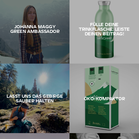
FÜLLE DEINE
JOHANNA MAGGY
TRINKFLASCHE, LEISTE
GREEN AMBASSADOR
DEINEN BEITRAG!
LASST UNS DAS GEBIRGE
ÖKO-KOMPAKTOR
SAUBER HALTEN