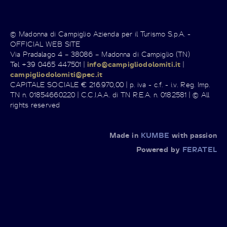
© Madonna di Campiglio Azienda per il Turismo S.p.A. -
OFFICIAL WEB SITE
Via Pradalago 4 – 38086 – Madonna di Campiglio (TN)
Tel +39 0465 447501 |
info@campigliodolomiti.it
|
campigliodolomiti@pec.it
CAPITALE SOCIALE € 216.970,00 | p. iva - c.f. - i.v. Reg. Imp.
TN n. 01854660220 | C.C.I.A.A. di TN R.E.A. n. 0182581 | © All
rights reserved
Made in
KUMBE
with passion
Powered by
FERATEL