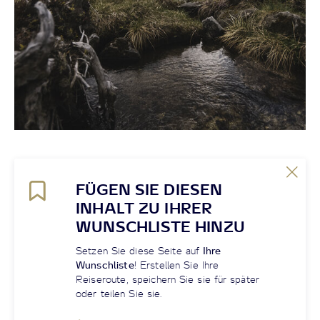
FÜGEN SIE DIESEN
INHALT ZU IHRER
WUNSCHLISTE HINZU
Setzen Sie diese Seite auf
Ihre
Wunschliste
! Erstellen Sie Ihre
Reiseroute, speichern Sie sie für später
oder teilen Sie sie.