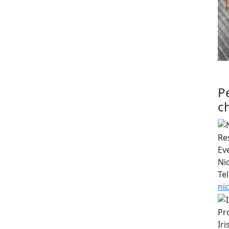
P
ch
Re
Ev
Ni
Tel
ni
Pr
Ir