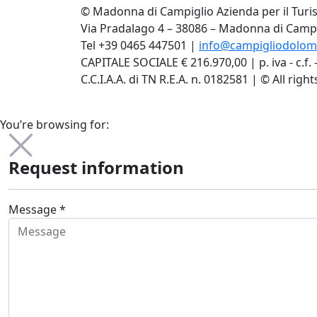
© Madonna di Campiglio Azienda per il Turis
Via Pradalago 4 – 38086 – Madonna di Campi
Tel +39 0465 447501 |
info@campigliodolomit
CAPITALE SOCIALE € 216.970,00 | p. iva - c.f. 
C.C.I.A.A. di TN R.E.A. n. 0182581 | © All righ
You’re browsing for:
Request information
Message *