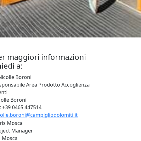
er maggiori informazioni
iedi a:
sponsabile Area Prodotto Accoglienza
enti
colle Boroni
:
+39 0465 447514
colle.boroni@campigliodolomiti.it
oject Manager
is Mosca