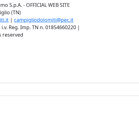
mo S.p.A. - OFFICIAL WEB SITE
glio (TN)
i.it
|
campigliodolomiti@pec.it
- i.v. Reg. Imp. TN n. 01854660220 |
ts reserved