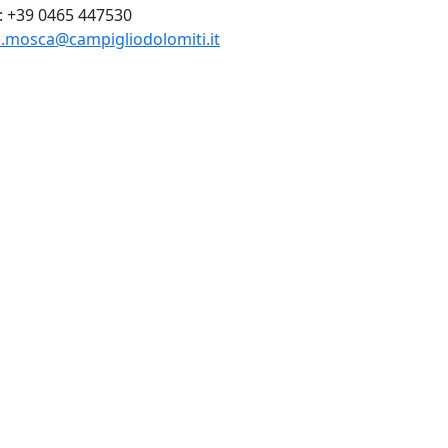
:
+39 0465 447530
is.mosca@campigliodolomiti.it