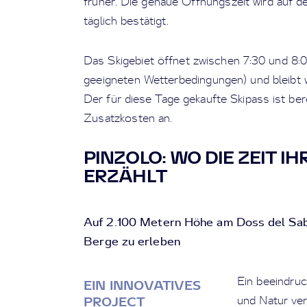
früher. Die genaue Öffnungszeit wird auf 
täglich bestätigt.
Das Skigebiet öffnet zwischen 7:30 und 8:0
geeigneten Wetterbedingungen) und bleibt 
Der für diese Tage gekaufte Skipass ist berei
Zusatzkosten an.
PINZOLO: WO DIE ZEIT I
ERZÄHLT
Auf 2.100 Metern Höhe am Doss del Sabio
Berge zu erleben
Ein beeindru
EIN INNOVATIVES
und Natur ver
PROJECT