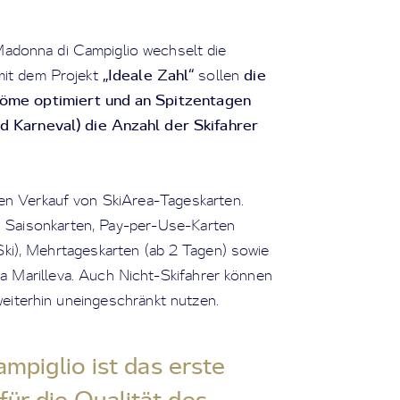
Madonna di Campiglio wechselt die
„Ideale Zahl“
die
mit dem Projekt
sollen
öme optimiert und an Spitzentagen
nd Karneval) die Anzahl der Skifahrer
den Verkauf von SkiArea-Tageskarten.
n Saisonkarten, Pay-per-Use-Karten
Ski), Mehrtageskarten (ab 2 Tagen) sowie
da Marilleva. Auch Nicht-Skifahrer können
eiterhin uneingeschränkt nutzen.
mpiglio ist das erste
 für die Qualität des