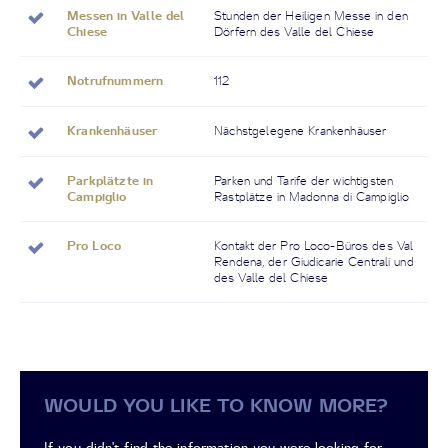
Messen in Valle del
Stunden der Heiligen Messe in den
Chiese
Dörfern des Valle del Chiese
Notrufnummern
112
Krankenhäuser
Nächstgelegene Krankenhäuser
Parkplätzte in
Parken und Tarife der wichtigsten
Campiglio
Rastplätze in Madonna di Campiglio
Pro Loco
Kontakt der Pro Loco-Büros des Val
Rendena, der Giudicarie Centrali und
des Valle del Chiese
WOULD YOU LIKE TO KNOW MORE?
If you didn't find the information you were looking for,