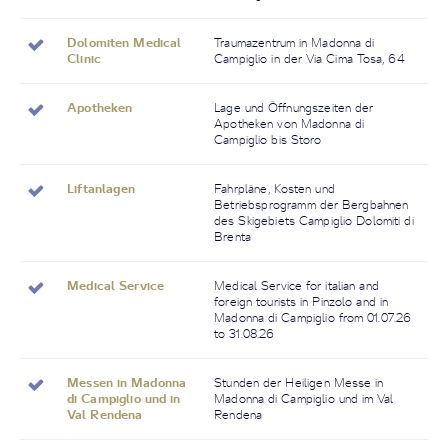
Dolomiten Medical
Traumazentrum in Madonna di
Clinic
Campiglio in der Via Cima Tosa, 64
Apotheken
Lage und Öffnungszeiten der
Apotheken von Madonna di
Campiglio bis Storo
Liftanlagen
Fahrpläne, Kosten und
Betriebsprogramm der Bergbahnen
des Skigebiets Campiglio Dolomiti di
Brenta
Medical Service
Medical Service for italian and
foreign tourists in Pinzolo and in
Madonna di Campiglio from 01.07.26
to 31.08.26
Messen in Madonna
Stunden der Heiligen Messe in
di Campiglio und in
Madonna di Campiglio und im Val
Val Rendena
Rendena