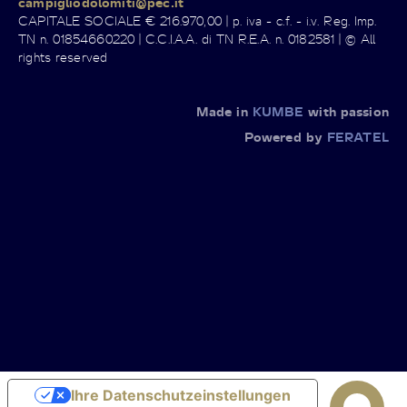
campigliodolomiti@pec.it
CAPITALE SOCIALE € 216.970,00 | p. iva - c.f. - i.v. Reg. Imp.
TN n. 01854660220 | C.C.I.A.A. di TN R.E.A. n. 0182581 | © All
rights reserved
Made in
KUMBE
with passion
Powered by
FERATEL
Ihre Datenschutzeinstellungen