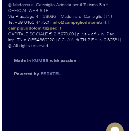
© Madonna di Campiglio Azienda per il Turismo S.p.A. -
OFFICIAL WEB SITE
Via Pradalago 4 – 38086 – Madonna di Campiglio (TN)
Tel +39 0465 447501 |
info@campigliodolomiti.it
|
campigliodolomiti@pec.it
CAPITALE SOCIALE € 216.970,00 | p. iva - c.f. - i.v. Reg.
Imp. TN n. 01854660220 | C.C.I.A.A. di TN R.E.A. n. 0182581 |
© All rights reserved
Made in
KUMBE
with passion
Powered by
FERATEL