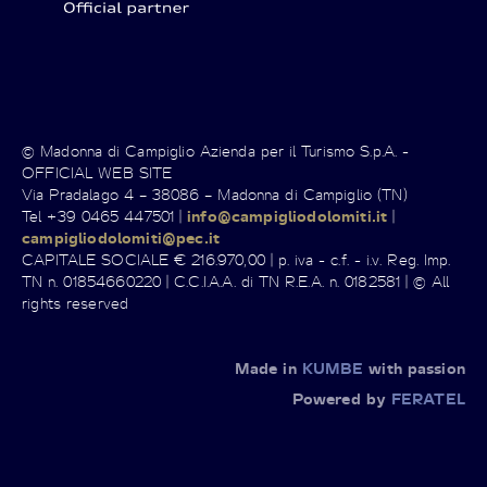
© Madonna di Campiglio Azienda per il Turismo S.p.A. -
OFFICIAL WEB SITE
Via Pradalago 4 – 38086 – Madonna di Campiglio (TN)
Tel +39 0465 447501 |
info@campigliodolomiti.it
|
campigliodolomiti@pec.it
CAPITALE SOCIALE € 216.970,00 | p. iva - c.f. - i.v. Reg. Imp.
TN n. 01854660220 | C.C.I.A.A. di TN R.E.A. n. 0182581 | © All
rights reserved
Made in
KUMBE
with passion
Powered by
FERATEL