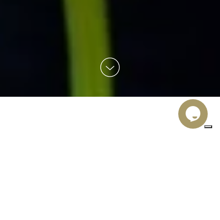
MONTAGNA FAMILY
FRIENDLY
Stai navigando per:
vacanza delle famiglie
bambini
In montagna la
con
è
più divertente!
L'ambito turistico di Madonna di Campiglio propone, in