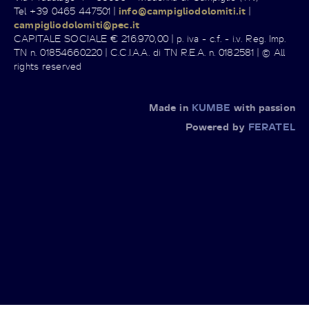
Tel +39 0465 447501 |
info@campigliodolomiti.it
|
campigliodolomiti@pec.it
CAPITALE SOCIALE € 216.970,00 | p. iva - c.f. - i.v. Reg. Imp.
TN n. 01854660220 | C.C.I.A.A. di TN R.E.A. n. 0182581 | © All
rights reserved
Made in
KUMBE
with passion
Powered by
FERATEL