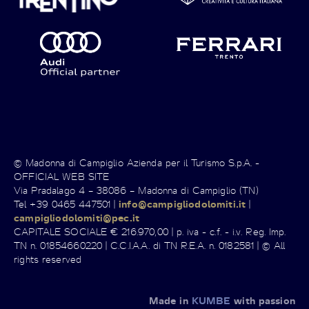
© Madonna di Campiglio Azienda per il Turismo S.p.A. -
OFFICIAL WEB SITE
Via Pradalago 4 – 38086 – Madonna di Campiglio (TN)
Tel +39 0465 447501 |
info@campigliodolomiti.it
|
campigliodolomiti@pec.it
CAPITALE SOCIALE € 216.970,00 | p. iva - c.f. - i.v. Reg. Imp.
TN n. 01854660220 | C.C.I.A.A. di TN R.E.A. n. 0182581 | © All
rights reserved
Made in
KUMBE
with passion