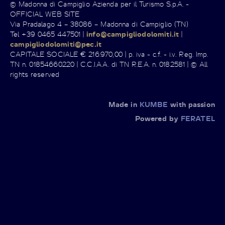
© Madonna di Campiglio Azienda per il Turismo S.p.A. -
OFFICIAL WEB SITE
Via Pradalago 4 – 38086 – Madonna di Campiglio (TN)
Tel +39 0465 447501 |
info@campigliodolomiti.it
|
campigliodolomiti@pec.it
CAPITALE SOCIALE € 216.970,00 | p. iva - c.f. - i.v. Reg. Imp.
TN n. 01854660220 | C.C.I.A.A. di TN R.E.A. n. 0182581 | © All
rights reserved
Made in
KUMBE
with passion
Powered by
FERATEL