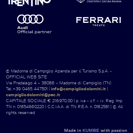
© Madonna di Campiglio Azienda per il Turismo S.p.A. -
OFFICIAL WEB SITE
Via Pradalago 4 – 38086 – Madonna di Campiglio (TN)
Tel +39 0465 447501 |
info@campigliodolomiti.it
|
campigliodolomiti@pec.it
CAPITALE SOCIALE € 216.970,00 | p. iva - c.f. - i.v. Reg. Imp.
TN n. 01854660220 | C.C.I.A.A. di TN R.E.A. n. 0182581 | © All
rights reserved
Made in
KUMBE
with passion