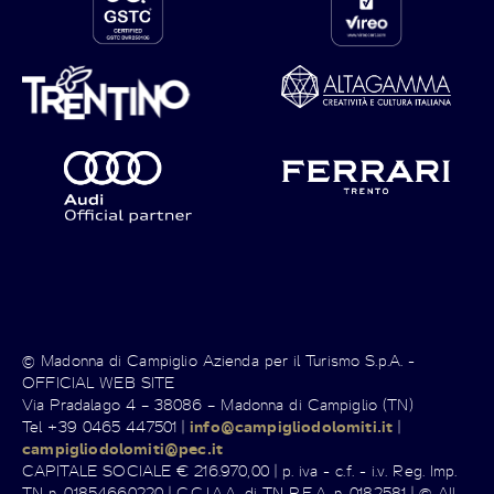
© Madonna di Campiglio Azienda per il Turismo S.p.A. -
OFFICIAL WEB SITE
Via Pradalago 4 – 38086 – Madonna di Campiglio (TN)
Tel +39 0465 447501 |
info@campigliodolomiti.it
|
campigliodolomiti@pec.it
CAPITALE SOCIALE € 216.970,00 | p. iva - c.f. - i.v. Reg. Imp.
TN n. 01854660220 | C.C.I.A.A. di TN R.E.A. n. 0182581 | © All