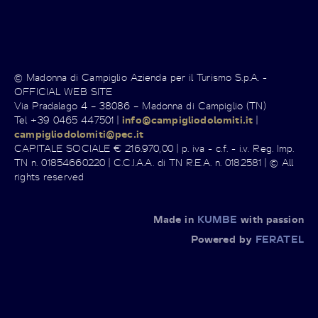
© Madonna di Campiglio Azienda per il Turismo S.p.A. -
OFFICIAL WEB SITE
Via Pradalago 4 – 38086 – Madonna di Campiglio (TN)
Tel +39 0465 447501 |
info@campigliodolomiti.it
|
campigliodolomiti@pec.it
CAPITALE SOCIALE € 216.970,00 | p. iva - c.f. - i.v. Reg. Imp.
TN n. 01854660220 | C.C.I.A.A. di TN R.E.A. n. 0182581 | © All
rights reserved
Made in
KUMBE
with passion
Powered by
FERATEL