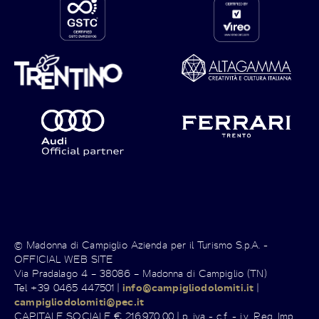
© Madonna di Campiglio Azienda per il Turismo S.p.A. -
OFFICIAL WEB SITE
Via Pradalago 4 – 38086 – Madonna di Campiglio (TN)
Tel +39 0465 447501 |
info@campigliodolomiti.it
|
campigliodolomiti@pec.it
CAPITALE SOCIALE € 216.970,00 | p. iva - c.f. - i.v. Reg. Imp.