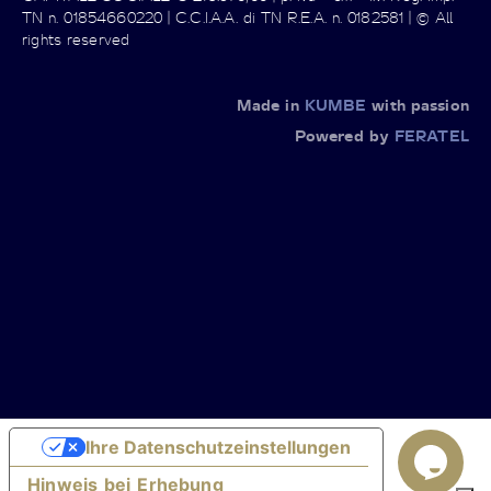
TN n. 01854660220 | C.C.I.A.A. di TN R.E.A. n. 0182581 | © All
rights reserved
Made in
KUMBE
with passion
Powered by
FERATEL
Ihre Datenschutzeinstellungen
Hinweis bei Erhebung