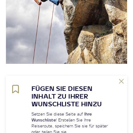
FÜGEN SIE DIESEN
INHALT ZU IHRER
WUNSCHLISTE HINZU
Setzen Sie diese Seite auf
Ihre
Wunschliste
! Erstellen Sie Ihre
Reiseroute, speichern Sie sie für später
oder teilen Sie sie.