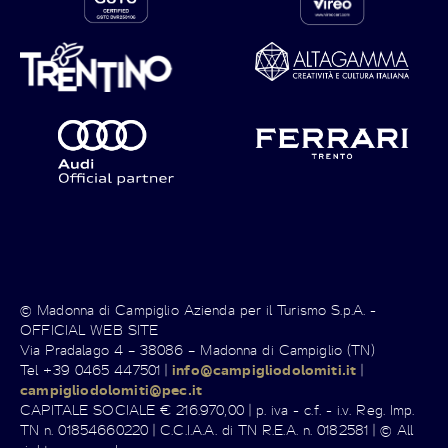
© Madonna di Campiglio Azienda per il Turismo S.p.A. -
OFFICIAL WEB SITE
Via Pradalago 4 – 38086 – Madonna di Campiglio (TN)
Tel +39 0465 447501 |
info@campigliodolomiti.it
|
campigliodolomiti@pec.it
CAPITALE SOCIALE € 216.970,00 | p. iva - c.f. - i.v. Reg. Imp.
TN n. 01854660220 | C.C.I.A.A. di TN R.E.A. n. 0182581 | © All