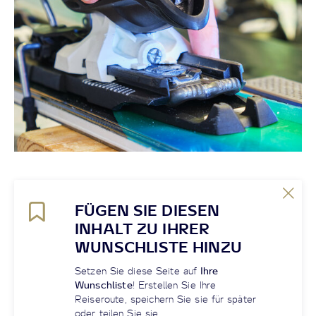
FÜGEN SIE DIESEN
INHALT ZU IHRER
WUNSCHLISTE HINZU
Setzen Sie diese Seite auf
Ihre
Wunschliste
! Erstellen Sie Ihre
Reiseroute, speichern Sie sie für später
oder teilen Sie sie.