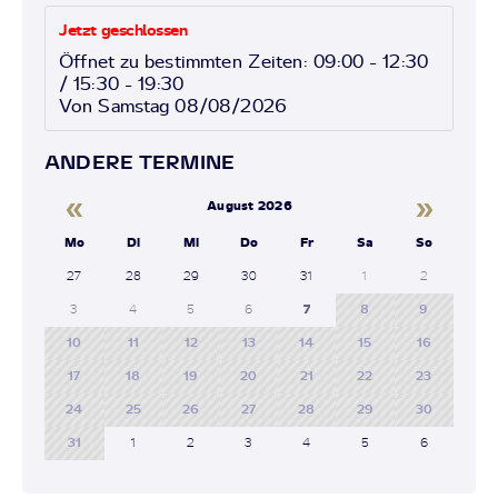
Jetzt geschlossen
Öffnet zu bestimmten Zeiten: 09:00 - 12:30
/ 15:30 - 19:30
Von Samstag 08/08/2026
ANDERE TERMINE
«
»
August 2026
Mo
Di
Mi
Do
Fr
Sa
So
27
28
29
30
31
1
2
3
4
5
6
7
8
9
10
11
12
13
14
15
16
17
18
19
20
21
22
23
24
25
26
27
28
29
30
31
1
2
3
4
5
6