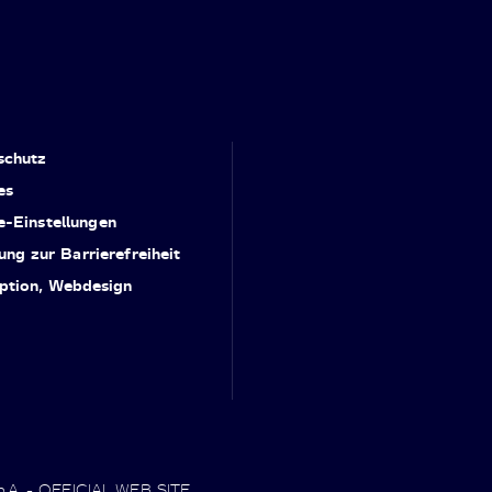
schutz
es
e-Einstellungen
ung zur Barrierefreiheit
ption, Webdesign
.p.A. - OFFICIAL WEB SITE