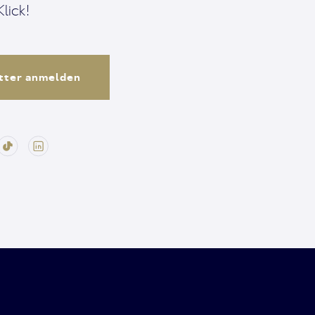
lick!
tter anmelden