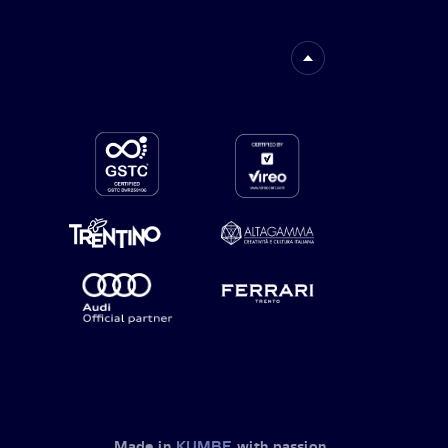
Made in
KUMBE
with passion