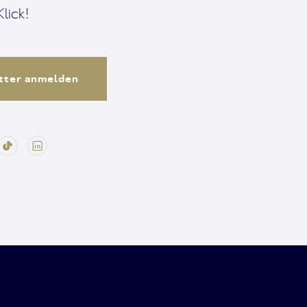
lick!
tter anmelden