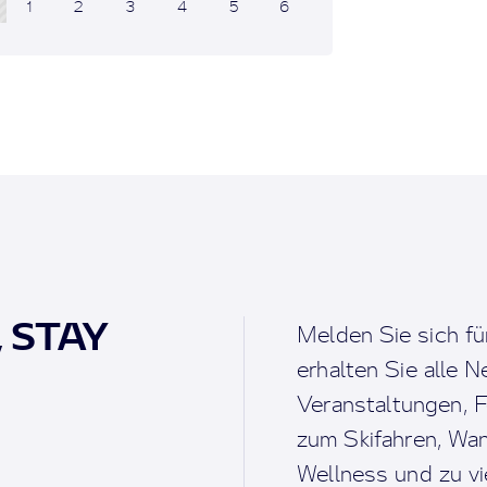
1
2
3
4
5
6
, STAY
Melden Sie sich fü
erhalten Sie alle 
Veranstaltungen, F
zum Skifahren, Wan
Wellness und zu v