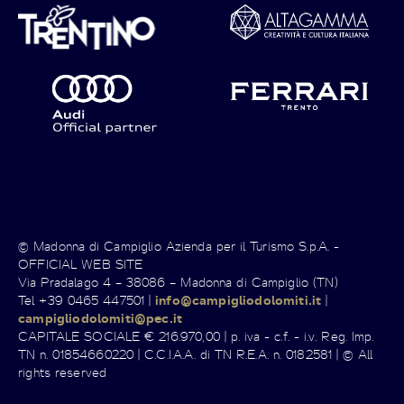
© Madonna di Campiglio Azienda per il Turismo S.p.A. -
OFFICIAL WEB SITE
Via Pradalago 4 – 38086 – Madonna di Campiglio (TN)
Tel +39 0465 447501 |
info@campigliodolomiti.it
|
campigliodolomiti@pec.it
CAPITALE SOCIALE € 216.970,00 | p. iva - c.f. - i.v. Reg. Imp.
TN n. 01854660220 | C.C.I.A.A. di TN R.E.A. n. 0182581 | © All
rights reserved