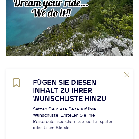
FÜGEN SIE DIESEN
INHALT ZU IHRER
WUNSCHLISTE HINZU
Setzen Sie diese Seite auf
Ihre
Wunschliste
! Erstellen Sie Ihre
Reiseroute, speichern Sie sie für später
oder teilen Sie sie.