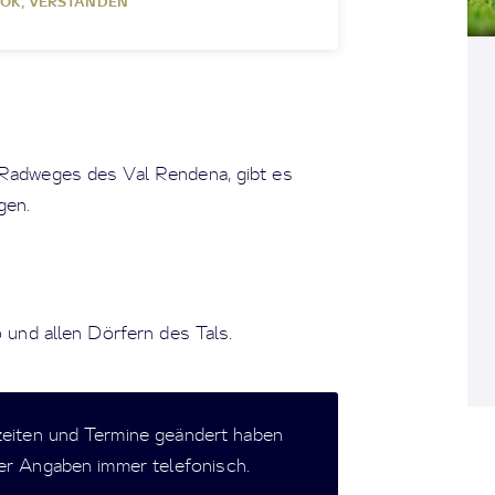
OK, VERSTANDEN
 Radweges des Val Rendena, gibt es
ügen.
 und allen Dörfern des Tals.
zeiten und Termine geändert haben
der Angaben immer telefonisch.