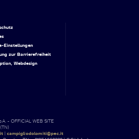
schutz
es
e-Einstellungen
ung zur Barrierefreiheit
ption, Webdesign
.p.A. - OFFICIAL WEB SITE
 (TN)
it
|
campigliodolomiti@pec.it