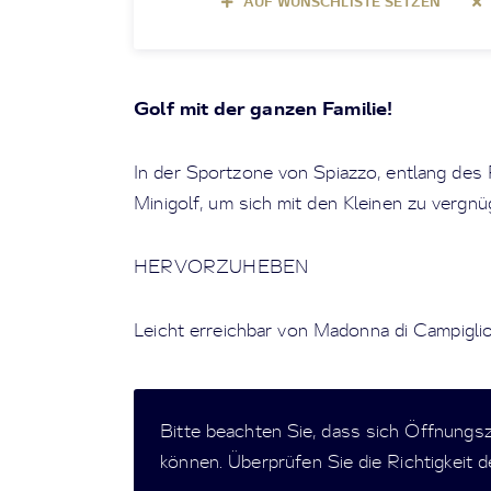
AUF WUNSCHLISTE SETZEN
Golf mit der ganzen Familie!
In der Sportzone von Spiazzo, entlang des
Minigolf, um sich mit den Kleinen zu vergn
HERVORZUHEBEN
Leicht erreichbar von Madonna di Campiglio
Bitte beachten Sie, dass sich Öffnungs
können. Überprüfen Sie die Richtigkeit 