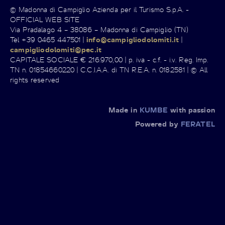
© Madonna di Campiglio Azienda per il Turismo S.p.A. -
OFFICIAL WEB SITE
Via Pradalago 4 – 38086 – Madonna di Campiglio (TN)
Tel +39 0465 447501 |
info@campigliodolomiti.it
|
campigliodolomiti@pec.it
CAPITALE SOCIALE € 216.970,00 | p. iva - c.f. - i.v. Reg. Imp.
TN n. 01854660220 | C.C.I.A.A. di TN R.E.A. n. 0182581 | © All
rights reserved
Made in
KUMBE
with passion
Powered by
FERATEL