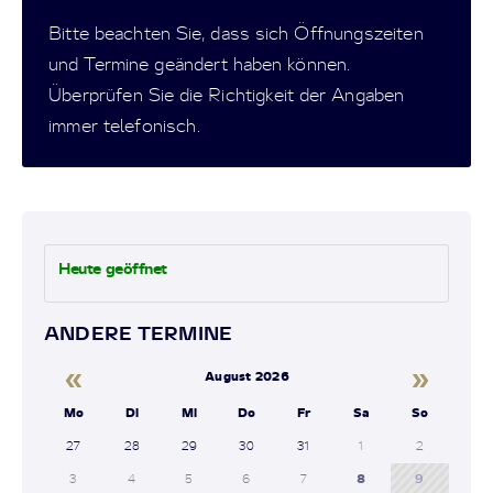
Bitte beachten Sie, dass sich Öffnungszeiten
und Termine geändert haben können.
Überprüfen Sie die Richtigkeit der Angaben
immer telefonisch.
Heute geöffnet
ANDERE TERMINE
«
»
August 2026
Mo
Di
Mi
Do
Fr
Sa
So
27
28
29
30
31
1
2
3
4
5
6
7
8
9