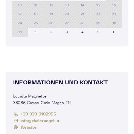
10
11
12
13
14
15
16
17
18
19
20
21
22
23
24
25
26
27
28
29
30
31
1
2
3
4
5
6
INFORMATIONEN UND KONTAKT
Località Malghette
38086 Campo Carlo Magno TN
+39 339 3102955
info@chaletangeli.it
Website