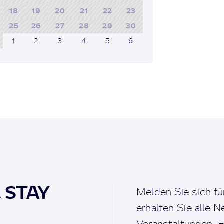
18
19
20
21
22
23
25
26
27
28
29
30
1
2
3
4
5
6
, STAY
Melden Sie sich fü
erhalten Sie alle 
Veranstaltungen, F