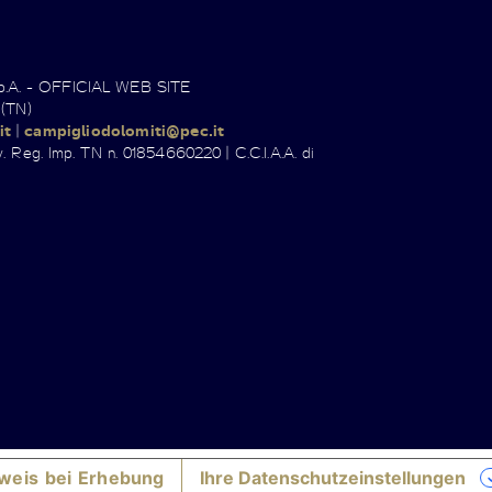
.p.A. - OFFICIAL WEB SITE
 (TN)
it
|
campigliodolomiti@pec.it
. Reg. Imp. TN n. 01854660220 | C.C.I.A.A. di
weis bei Erhebung
Ihre Datenschutzeinstellungen