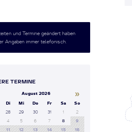
zeiten und Termine geändert haben
der Angaben immer telefonisch.
RE TERMINE
»
August 2026
Di
Mi
Do
Fr
Sa
So
28
29
30
31
1
2
4
5
6
7
8
9
11
12
13
14
15
16