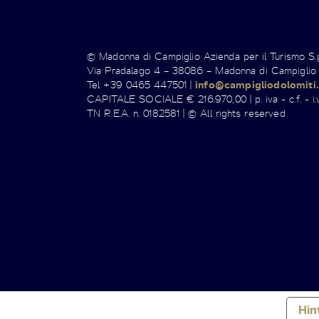
© Madonna di Campiglio Azienda per il Turismo S
Via Pradalago 4 – 38086 – Madonna di Campiglio
Tel +39 0465 447501 |
info@campigliodolomiti.
CAPITALE SOCIALE € 216.970,00 | p. iva - c.f. - i.v
TN R.E.A. n. 0182581 | © All rights reserved
Hin