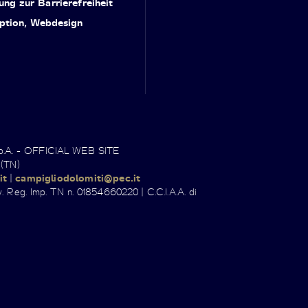
ung zur Barrierefreiheit
ption, Webdesign
.p.A. - OFFICIAL WEB SITE
 (TN)
it
|
campigliodolomiti@pec.it
. Reg. Imp. TN n. 01854660220 | C.C.I.A.A. di