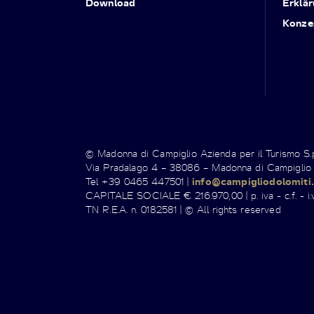
Download
Erklär
Konze
© Madonna di Campiglio Azienda per il Turismo S
Via Pradalago 4 – 38086 – Madonna di Campiglio
Tel +39 0465 447501 |
info@campigliodolomiti.
CAPITALE SOCIALE € 216.970,00 | p. iva - c.f. - i.v
TN R.E.A. n. 0182581 | © All rights reserved