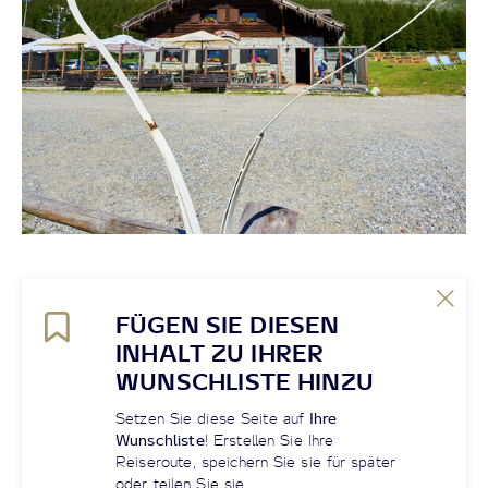
FÜGEN SIE DIESEN
INHALT ZU IHRER
WUNSCHLISTE HINZU
Setzen Sie diese Seite auf
Ihre
Wunschliste
! Erstellen Sie Ihre
Reiseroute, speichern Sie sie für später
oder teilen Sie sie.