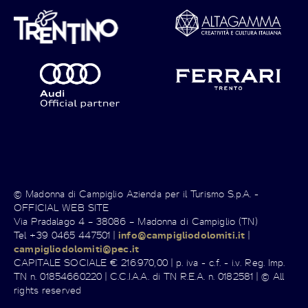
© Madonna di Campiglio Azienda per il Turismo S.p.A. -
OFFICIAL WEB SITE
Via Pradalago 4 – 38086 – Madonna di Campiglio (TN)
Tel +39 0465 447501 |
info@campigliodolomiti.it
|
campigliodolomiti@pec.it
CAPITALE SOCIALE € 216.970,00 | p. iva - c.f. - i.v. Reg. Imp.
TN n. 01854660220 | C.C.I.A.A. di TN R.E.A. n. 0182581 | © All
rights reserved