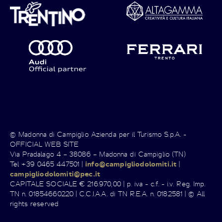
© Madonna di Campiglio Azienda per il Turismo S.p.A. -
OFFICIAL WEB SITE
Via Pradalago 4 – 38086 – Madonna di Campiglio (TN)
Tel +39 0465 447501 |
info@campigliodolomiti.it
|
campigliodolomiti@pec.it
CAPITALE SOCIALE € 216.970,00 | p. iva - c.f. - i.v. Reg. Imp.
TN n. 01854660220 | C.C.I.A.A. di TN R.E.A. n. 0182581 | © All
rights reserved