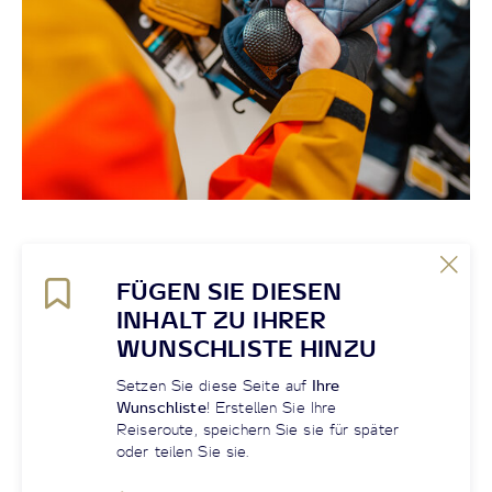
FÜGEN SIE DIESEN
INHALT ZU IHRER
WUNSCHLISTE HINZU
Setzen Sie diese Seite auf
Ihre
Wunschliste
! Erstellen Sie Ihre
Reiseroute, speichern Sie sie für später
oder teilen Sie sie.