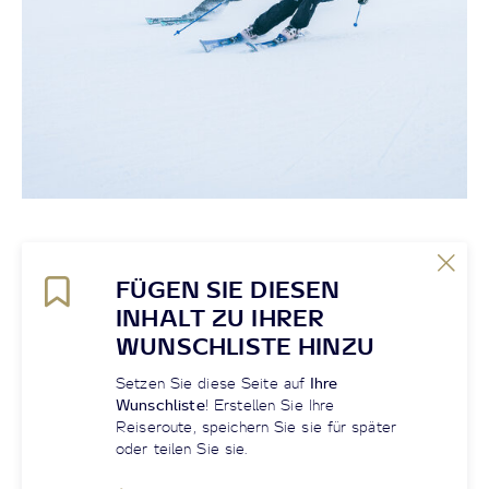
FÜGEN SIE DIESEN
INHALT ZU IHRER
WUNSCHLISTE HINZU
Setzen Sie diese Seite auf
Ihre
Wunschliste
! Erstellen Sie Ihre
Reiseroute, speichern Sie sie für später
oder teilen Sie sie.