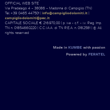
OFFICIAL WEB SITE
Via Pradalago 4 – 38086 – Madonna di Campiglio (TN)
Tel +39 0465 447501 |
info@campigliodolomiti.it
|
campigliodolomiti@pec.it
CAPITALE SOCIALE € 216.970,00 | p. iva - c.f. - i.v. Reg. Imp.
TN n. 01854660220 | C.C.I.A.A. di TN R.E.A. n. 0182581 | © All
rights reserved
Made in
KUMBE
with passion
Powered by
FERATEL