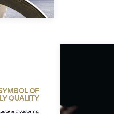
 SYMBOL OF
ALY QUALITY
hustle and bustle and