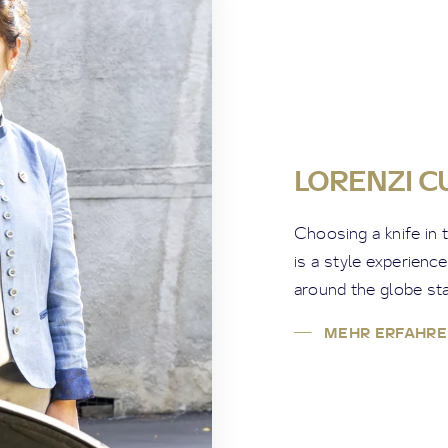
LORENZI C
Choosing a knife in 
is a style experienc
around the globe sta
MEHR ERFAHRE