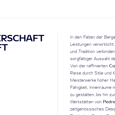
ERSCHAFT
In den Falten der Berg
Leistungen verwirklicht
FT
und Tradition verbinde
sorgfältiger Auswahl d
Co
Von der raffinierten
Reise durch Stile und K
Meisterwerke hoher H
Fähigkeit, Innenräume 
zu gestalten, bis hin z
Pedre
Werkstätten von
zeitgenössisches Design