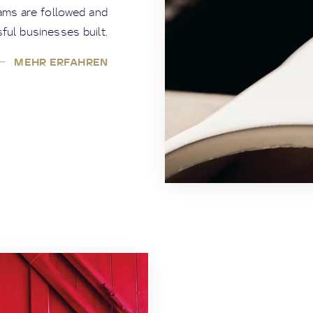
eams are followed and
ful businesses built.
MEHR ERFAHREN