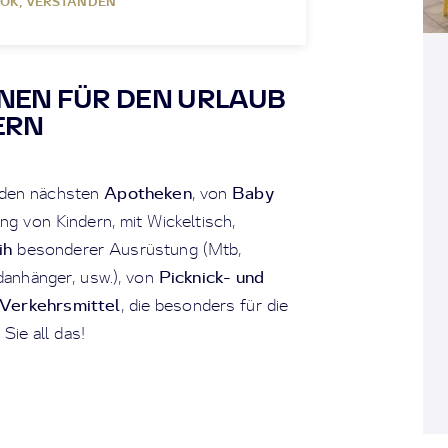
OK, VERSTANDEN
NEN FÜR DEN URLAUB
ERN
Apotheken
Baby
 den nächsten
, von
 von Kindern, mit Wickeltisch,
ih
besonderer Ausrüstung (Mtb,
Picknick- und
danhänger, usw.), von
Verkehrsmittel
, die besonders für die
Sie all das!