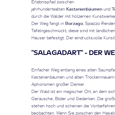
Erlebnispfad zwischen
Kastanienbäumen
T
jahrhundertealten
und
durch die Wälder mit hölzernen Kunstwerke
Borzago
Der Weg fangt in
, Spiazzo Renden
Tafelngeschmückt, diese sind mit ländlich
Häuser befestigt. Der eindrucksvolle Kunst
"SALAGADART" - DER W
Einfacher Weg entlang eines alten Saump
Kastanienbäumen und alten Trockenmauern, 
Aphorismen großer Denker.
Der Wald ist ein magischer Ort, an dem sic
Geräusche, Bilder und Gedanken. Die groß
stehen hoch und scheinen die Vorbeifahre
beobachten. Wenn Sie zwischen den Hasel