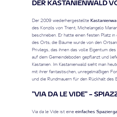
DER KASTANIENWALD V
Kastanienwa
Der 2009 wiederhergestellte
des Konzils von Trient, Michelangelo Maria
beschrieben. Er hatte einen festen Platz i
des Orts; die Bäume wurde von den Ortsans
Privilegs, das ihnen das volle Eigentum d
auf dem Gemeindeboden gepflanzt und liefer
Kastanien. Im Kastanienwald sieht man heut
mit ihrer fantastischen, unregelmäßigen Fo
und die Rundmauern für den Rückhalt des
"VIA DA LE VIDE" – SPIAZ
einfaches Spazierg
Via da le Vide ist eine