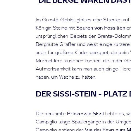
Im Grostè-Gebiet gibt es eine Strecke, au
Spuren von Fossilien
Königin Steine mit
en
ursprünglichen Gebiets der Brenta-Dolomit
Berghütte Graffer und weist einige kürzere, 
auch für größere Kinder geeignet, die beim
Murmeltiere lauschen können, die in der G
Aufmerksamkeit kann man auch einige Tiere
haben, um Wache zu halten.
DER SISSI-STEIN - PLATZ
Prinzessin Sissi
Die berühmte
liebte es, w
Campiglio lange Spaziergänge in der Umg
Via dei Fevri zum 
Campiglio entlang der