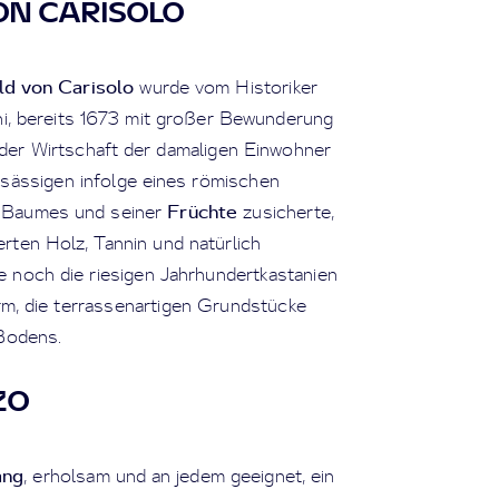
ON CARISOLO
ld von Carisolo
wurde vom Historiker
ni, bereits 1673 mit großer Bewunderung
n der Wirtschaft der damaligen Einwohner
ässigen infolge eines römischen
Früchte
es Baumes und seiner
zusicherte,
ten Holz, Tannin und natürlich
e noch die riesigen Jahrhundertkastanien
rm, die terrassenartigen Grundstücke
 Bodens.
ZO
ang
, erholsam und an jedem geeignet, ein