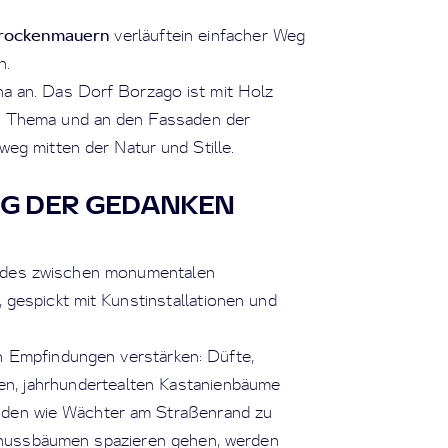
rockenmauern
verläuftein einfacher Weg
n.
a an. Das Dorf Borzago ist mit Holz
en Thema und an den Fassaden der
weg mitten der Natur und Stille.
EG DER GEDANKEN
fades zwischen monumentalen
gespickt mit Kunstinstallationen und
h Empfindungen verstärken: Düfte,
en, jahrhundertealten Kastanienbäume
nden wie Wächter am Straßenrand zu
nussbäumen spazieren gehen, werden