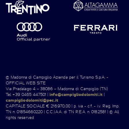
© Madonna di Campiglio Azienda per il Turismo S.p.A. -
OFFICIAL WEB SITE
Via Pradalago 4 – 38086 – Madonna di Campiglio (TN)
Tel +39 0465 447501 |
info@campigliodolomiti.it
|
campigliodolomiti@pec.it
CAPITALE SOCIALE € 216.970,00 | p. iva - c.f. - i.v. Reg. Imp.
TN n. 01854660220 | C.C.I.A.A. di TN R.E.A. n. 0182581 | © All
rights reserved