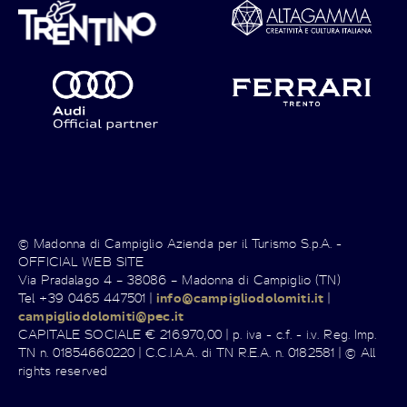
© Madonna di Campiglio Azienda per il Turismo S.p.A. -
OFFICIAL WEB SITE
Via Pradalago 4 – 38086 – Madonna di Campiglio (TN)
Tel +39 0465 447501 |
info@campigliodolomiti.it
|
campigliodolomiti@pec.it
CAPITALE SOCIALE € 216.970,00 | p. iva - c.f. - i.v. Reg. Imp.
TN n. 01854660220 | C.C.I.A.A. di TN R.E.A. n. 0182581 | © All
rights reserved