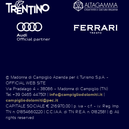
© Madonna di Campiglio Azienda per il Turismo S.p.A. -
OFFICIAL WEB SITE
Via Pradalago 4 – 38086 – Madonna di Campiglio (TN)
Tel +39 0465 447501 |
info@campigliodolomiti.it
|
campigliodolomiti@pec.it
CAPITALE SOCIALE € 216.970,00 | p. iva - c.f. - i.v. Reg. Imp.
TN n. 01854660220 | C.C.I.A.A. di TN R.E.A. n. 0182581 | © All
rights reserved