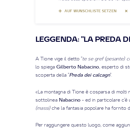
AUF WUNSCHLISTE SETZEN
LEGGENDA: "LA PREDA D
A Tione vige il detto "
te se gref (pesante) c
Gilberto Nabacino
lo spiega
, esperto di s
Preda dei calcagn
scoperta della "
".
«La montagna di Tione è cosparsa di molti ma
Nabacino
sottolinea
- ed in particolare c'è
(massi)
che la fantasia popolare ha fornito d
Per raggiungere questo luogo, come aggiu