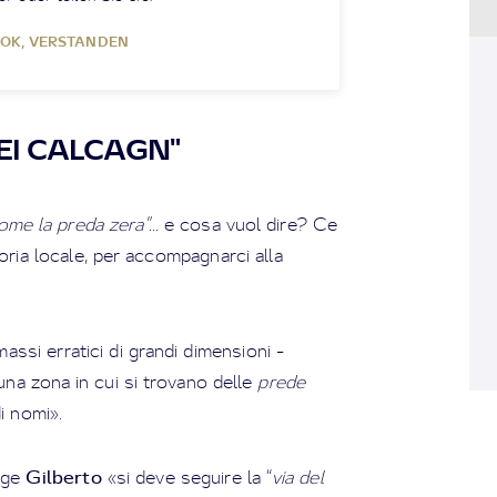
OK, VERSTANDEN
EI CALCAGN"
ome la preda zera"
... e cosa vuol dire? Ce
toria locale, per accompagnarci alla
ssi erratici di grandi dimensioni -
 una zona in cui si trovano delle
prede
i nomi».
Gilberto
nge
«si deve seguire la “
via del