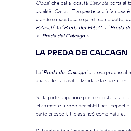
Cioca
” che dalla località
Casinole
porta al t
località “
Garoc
”. Tra queste la più famosa è
grande e maestosa e quindi, come detto, pe
Palanch
Preda dei Putei”
Preda de
”, la “
, la “
Preda dei Calcagn
la “
”».
LA PREDA DEI CALCAGN
Preda dei Calcagn
La "
"
si trova proprio al 
una serie... a caratterizzarla è la sua superfici
Sulla parte superiore piana è costellata di 
inizialmente furono scambiati per “coppelle 
parte di esperti li classificò come naturali.
Di fronte a tale fenomeno la fantasia pop