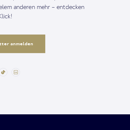
ielem anderen mehr – entdecken
lick!
tter anmelden