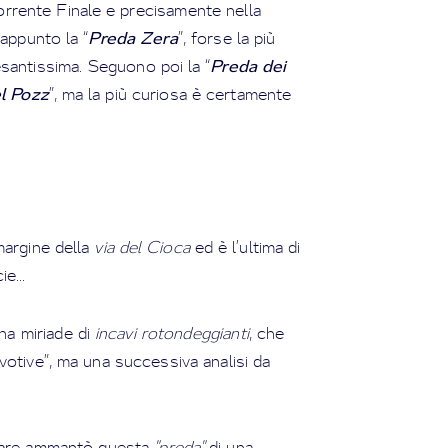
orrente Finale e precisamente nella
Preda Zera
 appunto la “
”, forse la più
Preda dei
santissima. Seguono poi la “
l Pozz
”, ma la più curiosa è certamente
margine della
via
del Cioca
ed è l’ultima di
e...
una miriade di
incavi rotondeggianti
, che
votive”, ma una successiva analisi da
olare ammantò questa
"preda"
di una