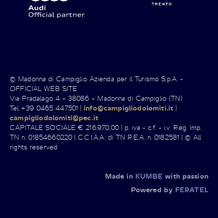
© Madonna di Campiglio Azienda per il Turismo S.p.A. -
OFFICIAL WEB SITE
Via Pradalago 4 – 38086 – Madonna di Campiglio (TN)
Tel +39 0465 447501 |
info@campigliodolomiti.it
|
campigliodolomiti@pec.it
CAPITALE SOCIALE € 216.970,00 | p. iva - c.f. - i.v. Reg. Imp.
TN n. 01854660220 | C.C.I.A.A. di TN R.E.A. n. 0182581 | © All
rights reserved
Made in
KUMBE
with passion
Powered by
FERATEL