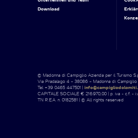
Download
Erklär
Konze
© Madonna di Campiglio Azienda per il Turismo S
Via Pradalago 4 – 38086 – Madonna di Campiglio
Tel +39 0465 447501 |
info@campigliodolomiti.
CAPITALE SOCIALE € 216.970,00 | p. iva - c.f. - i.v
TN R.E.A. n. 0182581 | © All rights reserved