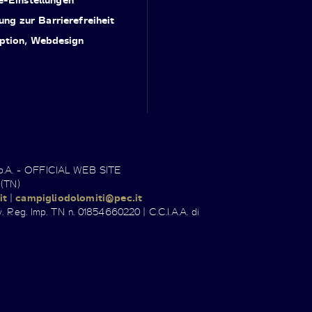
ung zur Barrierefreiheit
ption, Webdesign
.p.A. - OFFICIAL WEB SITE
 (TN)
it
|
campigliodolomiti@pec.it
. Reg. Imp. TN n. 01854660220 | C.C.I.A.A. di