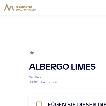
ALBERGO LIMES
Via Valle
38081 Breguzzo It
FÜGEN SIE DIESEN IN