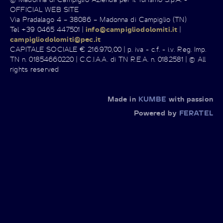
OFFICIAL WEB SITE
Via Pradalago 4 – 38086 – Madonna di Campiglio (TN)
Tel +39 0465 447501 |
info@campigliodolomiti.it
|
campigliodolomiti@pec.it
CAPITALE SOCIALE € 216.970,00 | p. iva - c.f. - i.v. Reg. Imp.
TN n. 01854660220 | C.C.I.A.A. di TN R.E.A. n. 0182581 | © All
rights reserved
Made in
KUMBE
with passion
Powered by
FERATEL