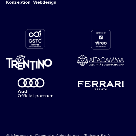
Konzeption, Webdesign
© Madonna di Campiglio Azienda per il Turismo S.p.A. -