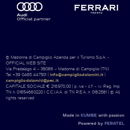
© Madonna di Campiglio Azienda per il Turismo S.p.A. -
OFFICIAL WEB SITE
Via Pradalago 4 – 38086 – Madonna di Campiglio (TN)
Tel +39 0465 447501 |
info@campigliodolomiti.it
|
campigliodolomiti@pec.it
CAPITALE SOCIALE € 216.970,00 | p. iva - c.f. - i.v. Reg. Imp.
TN n. 01854660220 | C.C.I.A.A. di TN R.E.A. n. 0182581 | © All
rights reserved
Made in
KUMBE
with passion
Powered by
FERATEL