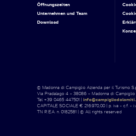
Öffnungszeiten
Cooki
Unternehmen und Team
Cooki
Download
Erklär
Konze
© Madonna di Campiglio Azienda per il Turismo S
Via Pradalago 4 – 38086 – Madonna di Campiglio
Tel +39 0465 447501 |
info@campigliodolomiti.
CAPITALE SOCIALE € 216.970,00 | p. iva - c.f. - i.v
TN R.E.A. n. 0182581 | © All rights reserved