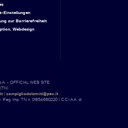
es
e-Einstellungen
ung zur Barrierefreiheit
ption, Webdesign
.p.A. - OFFICIAL WEB SITE
 (TN)
it
|
campigliodolomiti@pec.it
. Reg. Imp. TN n. 01854660220 | C.C.I.A.A. di