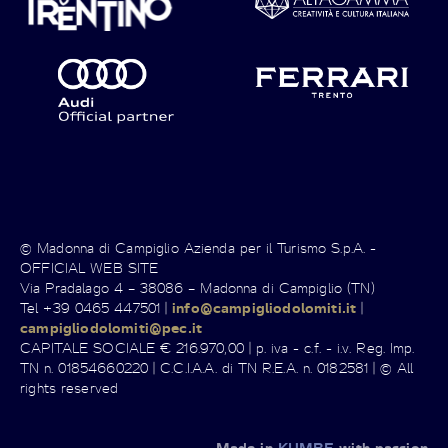
© Madonna di Campiglio Azienda per il Turismo S.p.A. -
OFFICIAL WEB SITE
Via Pradalago 4 – 38086 – Madonna di Campiglio (TN)
Tel +39 0465 447501 |
info@campigliodolomiti.it
|
campigliodolomiti@pec.it
CAPITALE SOCIALE € 216.970,00 | p. iva - c.f. - i.v. Reg. Imp.
TN n. 01854660220 | C.C.I.A.A. di TN R.E.A. n. 0182581 | © All
rights reserved
Made in
KUMBE
with passion