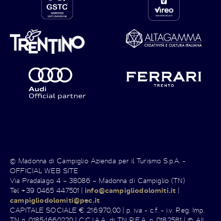
© Madonna di Campiglio Azienda per il Turismo S.p.A. -
OFFICIAL WEB SITE
Via Pradalago 4 – 38086 – Madonna di Campiglio (TN)
Tel +39 0465 447501 |
info@campigliodolomiti.it
|
campigliodolomiti@pec.it
CAPITALE SOCIALE € 216.970,00 | p. iva - c.f. - i.v. Reg. Imp.
TN n. 01854660220 | C.C.I.A.A. di TN R.E.A. n. 0182581 | © All