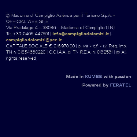
© Madonna di Campiglio Azienda per il Turismo S.p.A. -
OFFICIAL WEB SITE
Via Pradalago 4 – 38086 – Madonna di Campiglio (TN)
Tel +39 0465 447501 |
info@campigliodolomiti.it
|
campigliodolomiti@pec.it
CAPITALE SOCIALE € 216.970,00 | p. iva - c.f. - i.v. Reg. Imp.
TN n. 01854660220 | C.C.I.A.A. di TN R.E.A. n. 0182581 | © All
rights reserved
Made in
KUMBE
with passion
Powered by
FERATEL