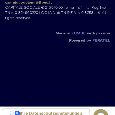
campigliodolomiti@pec.it
CAPITALE SOCIALE € 216.970,00 | p. iva - c.f. - i.v. Reg. Imp.
TN n. 01854660220 | C.C.I.A.A. di TN R.E.A. n. 0182581 | © All
rights reserved
Made in
KUMBE
with passion
Powered by
FERATEL
Ihre Datenschutzeinstellungen