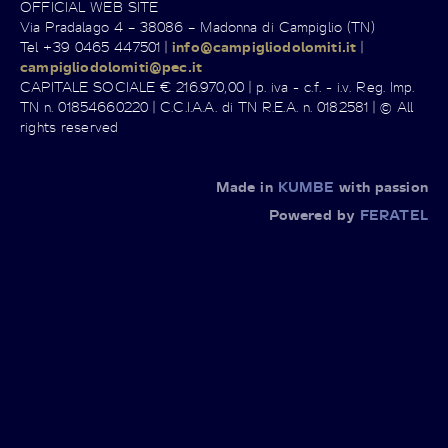
OFFICIAL WEB SITE
Via Pradalago 4 – 38086 – Madonna di Campiglio (TN)
Tel +39 0465 447501 |
info@campigliodolomiti.it
|
campigliodolomiti@pec.it
CAPITALE SOCIALE € 216.970,00 | p. iva - c.f. - i.v. Reg. Imp.
TN n. 01854660220 | C.C.I.A.A. di TN R.E.A. n. 0182581 | © All
rights reserved
Made in
KUMBE
with passion
Powered by
FERATEL