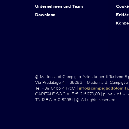
Unternehmen und Team
Cooki
Download
Erklär
Konze
© Madonna di Campiglio Azienda per il Turismo S
Via Pradalago 4 – 38086 – Madonna di Campiglio
Tel +39 0465 447501 |
info@campigliodolomiti.
CAPITALE SOCIALE € 216.970,00 | p. iva - c.f. - i.v
TN R.E.A. n. 0182581 | © All rights reserved