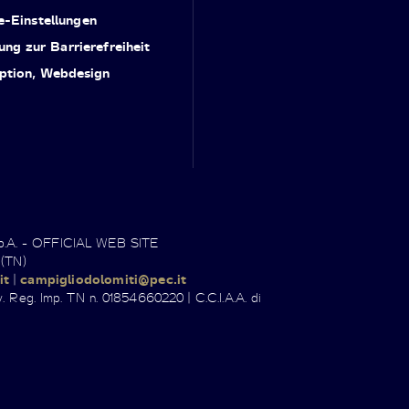
e-Einstellungen
ung zur Barrierefreiheit
ption, Webdesign
.p.A. - OFFICIAL WEB SITE
 (TN)
it
|
campigliodolomiti@pec.it
. Reg. Imp. TN n. 01854660220 | C.C.I.A.A. di