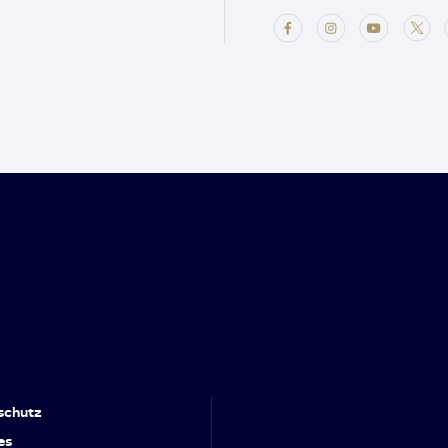
schutz
es