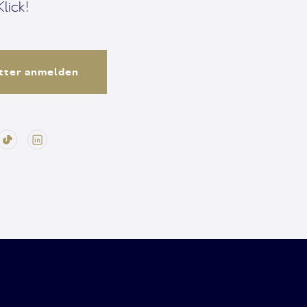
lick!
tter anmelden