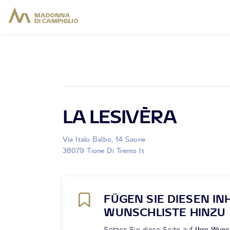
LA LESIVÈRA
Via Italo Balbo, 14 Saone
38079 Tione Di Trento It
FÜGEN SIE DIESEN IN
WUNSCHLISTE HINZU
Setzen Sie diese Seite auf
Ihre Wuns