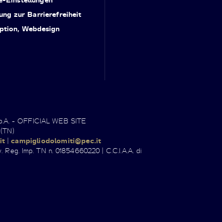
ung zur Barrierefreiheit
ption, Webdesign
.p.A. - OFFICIAL WEB SITE
 (TN)
it
|
campigliodolomiti@pec.it
. Reg. Imp. TN n. 01854660220 | C.C.I.A.A. di