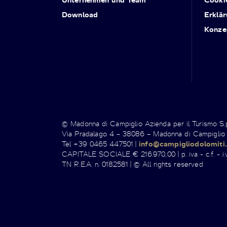
Download
Erklär
Konze
© Madonna di Campiglio Azienda per il Turismo S
Via Pradalago 4 – 38086 – Madonna di Campiglio
Tel +39 0465 447501 |
info@campigliodolomiti.
CAPITALE SOCIALE € 216.970,00 | p. iva - c.f. - i.v
TN R.E.A. n. 0182581 | © All rights reserved