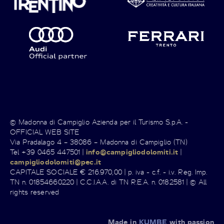
© Madonna di Campiglio Azienda per il Turismo S.p.A. -
OFFICIAL WEB SITE
Via Pradalago 4 – 38086 – Madonna di Campiglio (TN)
Tel +39 0465 447501 |
info@campigliodolomiti.it
|
campigliodolomiti@pec.it
CAPITALE SOCIALE € 216.970,00 | p. iva - c.f. - i.v. Reg. Imp.
TN n. 01854660220 | C.C.I.A.A. di TN R.E.A. n. 0182581 | © All
rights reserved
Made in
KUMBE
with passion