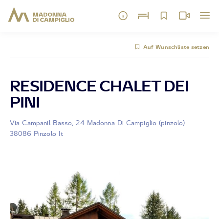
Auf Wunschliste setzen
RESIDENCE CHALET DEI
PINI
Via Campanil Basso, 24 Madonna Di Campiglio (pinzolo)
38086 Pinzolo It