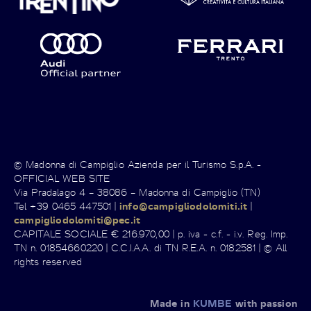
© Madonna di Campiglio Azienda per il Turismo S.p.A. -
OFFICIAL WEB SITE
Via Pradalago 4 – 38086 – Madonna di Campiglio (TN)
Tel +39 0465 447501 |
info@campigliodolomiti.it
|
campigliodolomiti@pec.it
CAPITALE SOCIALE € 216.970,00 | p. iva - c.f. - i.v. Reg. Imp.
TN n. 01854660220 | C.C.I.A.A. di TN R.E.A. n. 0182581 | © All
rights reserved
Made in
KUMBE
with passion