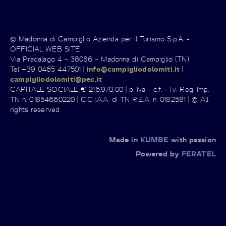
© Madonna di Campiglio Azienda per il Turismo S.p.A. -
OFFICIAL WEB SITE
Via Pradalago 4 – 38086 – Madonna di Campiglio (TN)
Tel +39 0465 447501 |
info@campigliodolomiti.it
|
campigliodolomiti@pec.it
CAPITALE SOCIALE € 216.970,00 | p. iva - c.f. - i.v. Reg. Imp.
TN n. 01854660220 | C.C.I.A.A. di TN R.E.A. n. 0182581 | © All
rights reserved
Made in
KUMBE
with passion
Powered by
FERATEL