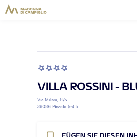
VILLA ROSSINI - B
Via Miliani, 11/b
38086 Pinzolo (tn) It
FÜGEN SIE DIESEN IN