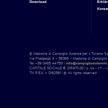
Download
Erklär
Konze
© Madonna di Campiglio Azienda per il Turismo S
Via Pradalago 4 – 38086 – Madonna di Campiglio
Tel +39 0465 447501 |
info@campigliodolomiti.
CAPITALE SOCIALE € 216.970,00 | p. iva - c.f. - i.v
TN R.E.A. n. 0182581 | © All rights reserved